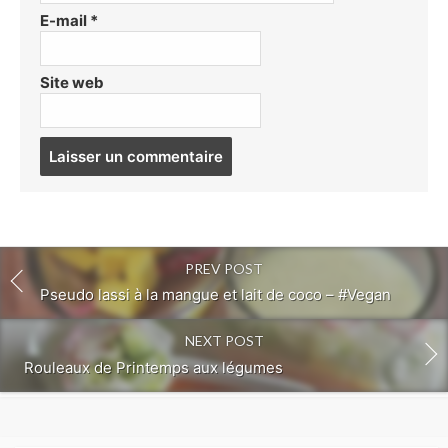
E-mail
*
Site web
Post
comment
PREV POST
Pseudo lassi à la mangue et lait de coco – #Vegan
NEXT POST
Rouleaux de Printemps aux légumes