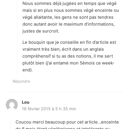
Nous sommes déjà jugées en temps que végé
mais si en plus nous sommes végé enceinte ou
végé allaitante, les gens ne sont pas tendres
donc autant avoir le maximum d’informations,
justes de surcroit.
Le bouquin que je conseille en fin d’article est
vraiment très bien, écrit dans un anglais
compréhensif si tu as des notions, il me sert
plutôt bien (j’ai entamé mon 5èmois ce week-
end).
Répondre
Lou
d
16 février 2015 à 5 h 35 min
i
t
Coucou merci beaucoup pour cet article…enceinte
:
de 6 mois,étant végétarienne et intolérante au