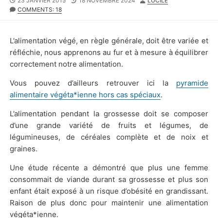
23 JANVIER 2015
18 NOVEMBRE 2024
LUCILE
DATE
MODIFIED
COMMENTS: 18
DATE
L’alimentation végé, en règle générale, doit être variée et
réfléchie, nous apprenons au fur et à mesure à équilibrer
correctement notre alimentation.
Vous pouvez d’ailleurs retrouver ici la
pyramide
alimentaire végéta*ienne hors cas spéciaux
.
L’alimentation pendant la grossesse doit se composer
d’une grande variété de fruits et légumes, de
légumineuses, de céréales complète et de noix et
graines.
Une étude récente a démontré que plus une femme
consommait de viande durant sa grossesse et plus son
enfant était exposé à un risque d’obésité en grandissant.
Raison de plus donc pour maintenir une alimentation
végéta*ienne.