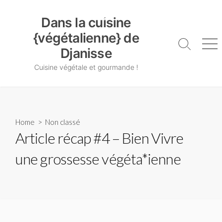
Skip
Dans la cuisine {végétalienne} de Djanisse
to
Dans la cuisine
content
{végétalienne} de
Search
Me
Djanisse
Toggle
Cuisine végétale et gourmande !
Home
>
Non classé
Article récap #4 – Bien Vivre
une grossesse végéta*ienne