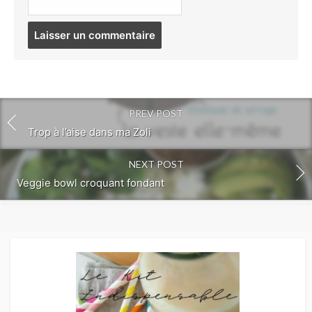
Post
comment
PREV POST
Trop à l’aise dans ma Zoli
NEXT POST
Veggie bowl croquant fondant