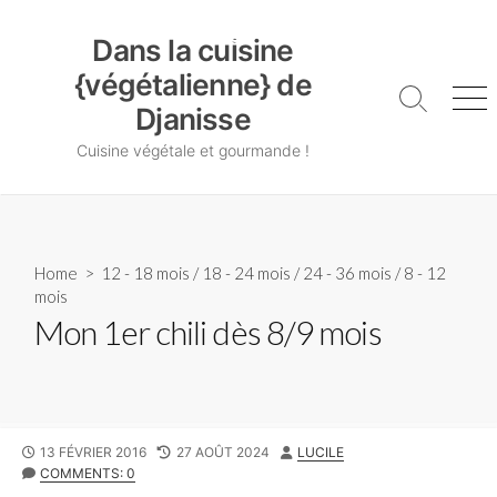
Skip
Dans la cuisine {végétalienne} de Djanisse
to
Dans la cuisine
content
{végétalienne} de
Search
Me
Djanisse
Toggle
Cuisine végétale et gourmande !
Home
>
12 - 18 mois
/
18 - 24 mois
/
24 - 36 mois
/
8 - 12
mois
Mon 1er chili dès 8/9 mois
PUBLISHED
LAST
AUTHOR
13 FÉVRIER 2016
27 AOÛT 2024
LUCILE
DATE
MODIFIED
COMMENTS: 0
DATE