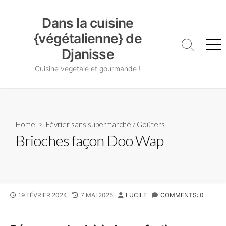
Skip
Dans la cuisine {végétalienne} de Djanisse
to
Dans la cuisine
content
{végétalienne} de
Search
Me
Djanisse
Toggle
Cuisine végétale et gourmande !
Home
>
Février sans supermarché
/
Goûters
Brioches façon Doo Wap
PUBLISHED
LAST
AUTHOR
19 FÉVRIER 2024
7 MAI 2025
LUCILE
COMMENTS: 0
DATE
MODIFIED
DATE