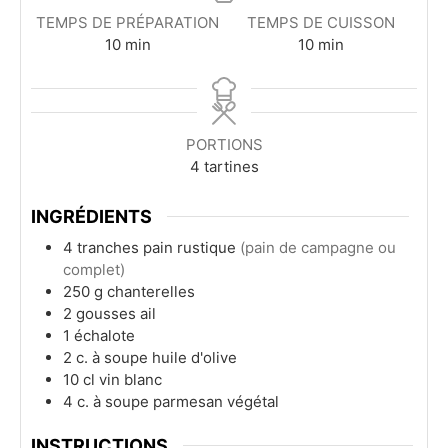
TEMPS DE PRÉPARATION
TEMPS DE CUISSON
minutes
minutes
10
min
10
min
PORTIONS
4
tartines
INGRÉDIENTS
4
tranches
pain rustique
(pain de campagne ou
complet)
250
g
chanterelles
2
gousses
ail
1
échalote
2
c. à soupe
huile d'olive
10
cl
vin blanc
4
c. à soupe
parmesan végétal
INSTRUCTIONS