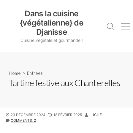
Skip
Dans la cuisine {végétalienne} de Djanisse
to
Dans la cuisine
content
{végétalienne} de
Search
Me
Djanisse
Toggle
Cuisine végétale et gourmande !
Home
>
Entrées
Tartine festive aux Chanterelles
PUBLISHED
LAST
AUTHOR
23 DÉCEMBRE 2024
18 FÉVRIER 2025
LUCILE
DATE
MODIFIED
COMMENTS: 2
DATE