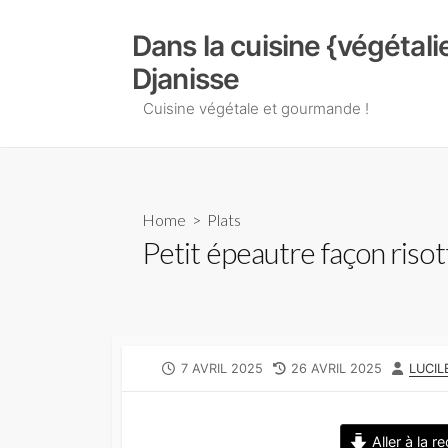
Skip
to
Dans la cuisine {végétal
content
Djanisse
Cuisine végétale et gourmande !
Home
>
Plats
Petit épeautre façon risot
PUBLISHED
LAST
AUTH
7 AVRIL 2025
26 AVRIL 2025
LUCIL
DATE
MODIFIED
DATE
Aller à la r