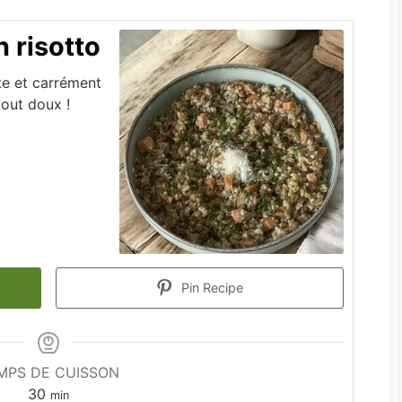
n risotto
te et carrément
out doux !
Pin Recipe
MPS DE CUISSON
minutes
30
min