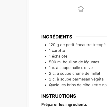
INGRÉDIENTS
120
g
de petit épeautre
trempé 
1
carotte
1
échalote
500
ml
bouillon de légumes
1
c. à soupe
huile d’olive
2
c. à soupe
crème de millet
2
c. à soupe
parmesan végétal
Quelques brins de ciboulette
op
INSTRUCTIONS
Préparer les ingrédients