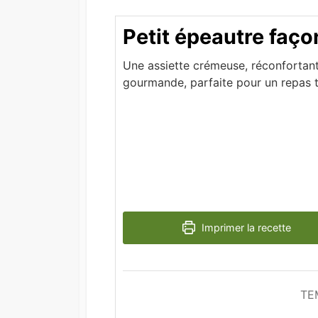
Petit épeautre faço
Une assiette crémeuse, réconfortan
gourmande, parfaite pour un repas t
Imprimer la recette
TE