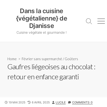
Skip
Dans la cuisine {végétalienne} de Djanisse
to
Dans la cuisine
content
{végétalienne} de
Search
Me
Djanisse
Toggle
Cuisine végétale et gourmande !
Home
>
Février sans supermarché
/
Goûters
Gaufres liégeoises au chocolat :
retour en enfance garanti
PUBLISHED
LAST
AUTHOR
19 MAI 2025
6 AVRIL 2025
LUCILE
COMMENTS: 0
DATE
MODIFIED