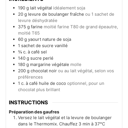
190
g
lait végétal
idéalement soja
20
g
levure de boulanger fraîche
ou 1 sachet de
levure déshydratée
375
g
farine
moitié farine T80 de grand épeautre,
moitié T65
60
g
yaourt nature de soja
1
sachet de sucre vanillé
¾
c. à café
sel
140
g
sucre perlé
180
g
margarine végétale
molle
200
g
chocolat noir
ou au lait végétal, selon vos
préférences
1
c. à café
huile de coco
optionnel, pour un
chocolat plus brillant
INSTRUCTIONS
Préparation des gaufres
Versez le lait végétal et la levure de boulanger
dans le Thermomix. Chauffez 3 min à 37°C