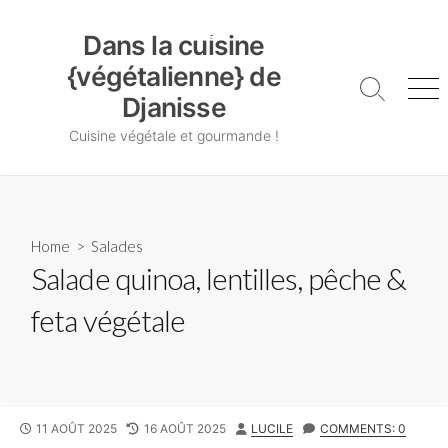
Skip
Dans la cuisine {végétalienne} de Djanisse
to
Dans la cuisine
content
{végétalienne} de
Search
Me
Djanisse
Toggle
Cuisine végétale et gourmande !
Home
>
Salades
Salade quinoa, lentilles, pêche &
feta végétale
PUBLISHED
LAST
AUTHOR
11 AOÛT 2025
16 AOÛT 2025
LUCILE
COMMENTS: 0
DATE
MODIFIED