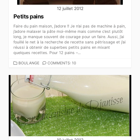
12 juillet 2012
Petits pains
Faire du pain maison, j’adore !! Je n’ai pas de machine à pain,
j’adore malaxer la pâte moi-même mais comme c’est plutôt
long, je manque souvent de courage pour un faire. Aussi, j’ai
fouillé le net à la recherche de recette sans pétrissage et j’ai
réussi à obtenir de superbes petits pains en mixant
quelques recettes. Pour 12 pains –...
CATEGORIES
BOULANGE
COMMENTS: 10
10 juillet 2012