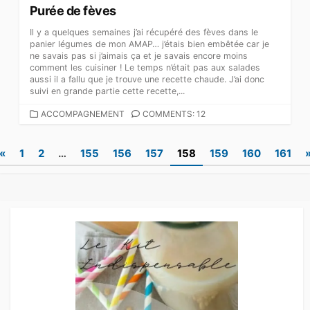
Purée de fèves
Il y a quelques semaines j’ai récupéré des fèves dans le
panier légumes de mon AMAP… j’étais bien embêtée car je
ne savais pas si j’aimais ça et je savais encore moins
comment les cuisiner ! Le temps n’était pas aux salades
aussi il a fallu que je trouve une recette chaude. J’ai donc
suivi en grande partie cette recette,...
CATEGORIES
ACCOMPAGNEMENT
COMMENTS: 12
Pagination
«
1
2
…
155
156
157
158
159
160
161
des
publications