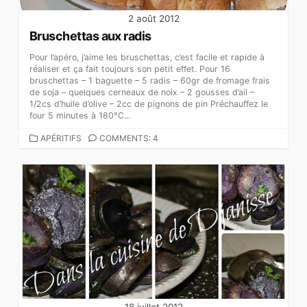
2 août 2012
Bruschettas aux radis
Pour l’apéro, j’aime les bruschettas, c’est facile et rapide à
réaliser et ça fait toujours son petit effet. Pour 16
bruschettas – 1 baguette – 5 radis – 60gr de fromage frais
de soja – quelques cerneaux de noix – 2 gousses d’ail –
1/2cs d’huile d’olive – 2cc de pignons de pin Préchauffez le
four 5 minutes à 180°C...
CATEGORIES
APÉRITIFS
COMMENTS: 4
18 juillet 2012