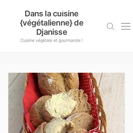
Skip
Dans la cuisine {végétalienne} de Djanisse
to
Dans la cuisine
content
{végétalienne} de
Search
Me
Djanisse
Toggle
Cuisine végétale et gourmande !