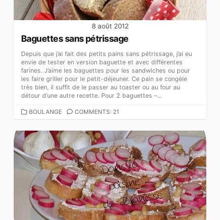
8 août 2012
Baguettes sans pétrissage
Depuis que j’ai fait des petits pains sans pétrissage, j’ai eu
envie de tester en version baguette et avec différentes
farines. J’aime les baguettes pour les sandwiches ou pour
les faire griller pour le petit-déjeuner. Ce pain se congèle
très bien, il suffit de le passer au toaster ou au four au
détour d’une autre recette. Pour 2 baguettes –...
CATEGORIES
BOULANGE
COMMENTS: 21