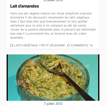
Lait d’amandes
Faire son lait végétal maison est d’une simplicité vraiment
étonnante !! J’ai découvert récemment les laits végétaux
mais il faut bien dire que financièrement ils font gonfler
nettement plus la note si on compare au lait de vache.
J’avais de la poudre d’amande dans le placard qui n’attendait
que cela !! La prochaine fois, je testerai avec de vraies
amandes...
CATEGORIES
LAITS VÉGÉTAUX
/
PETIT-DÉJEUNER
COMMENTS: 14
7 juillet 2012