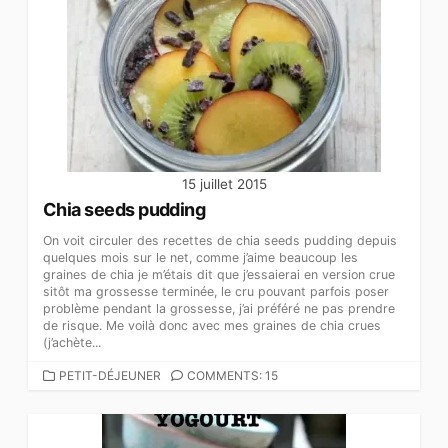
15 juillet 2015
Chia seeds pudding
On voit circuler des recettes de chia seeds pudding depuis
quelques mois sur le net, comme j’aime beaucoup les
graines de chia je m’étais dit que j’essaierai en version crue
sitôt ma grossesse terminée, le cru pouvant parfois poser
problème pendant la grossesse, j’ai préféré ne pas prendre
de risque. Me voilà donc avec mes graines de chia crues
(j’achète...
CATEGORIES
PETIT-DÉJEUNER
COMMENTS: 15