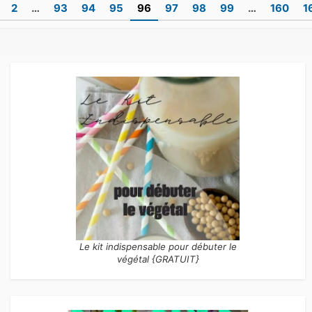
Pagination
2
…
93
94
95
96
97
98
99
…
160
1
des
publications
Le kit indispensable pour débuter le
végétal {GRATUIT}