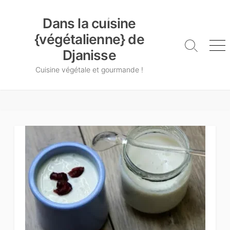
Skip
Dans la cuisine {végétalienne} de Djanisse
to
Dans la cuisine
content
{végétalienne} de
Search
Me
Djanisse
Toggle
Cuisine végétale et gourmande !