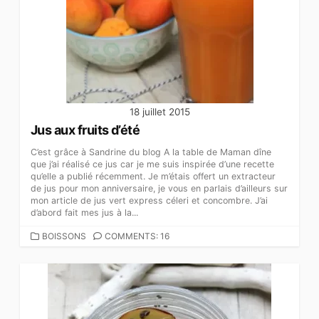
18 juillet 2015
Jus aux fruits d’été
C’est grâce à Sandrine du blog A la table de Maman dîne
que j’ai réalisé ce jus car je me suis inspirée d’une recette
qu’elle a publié récemment. Je m’étais offert un extracteur
de jus pour mon anniversaire, je vous en parlais d’ailleurs sur
mon article de jus vert express céleri et concombre. J’ai
d’abord fait mes jus à la...
CATEGORIES
BOISSONS
COMMENTS: 16