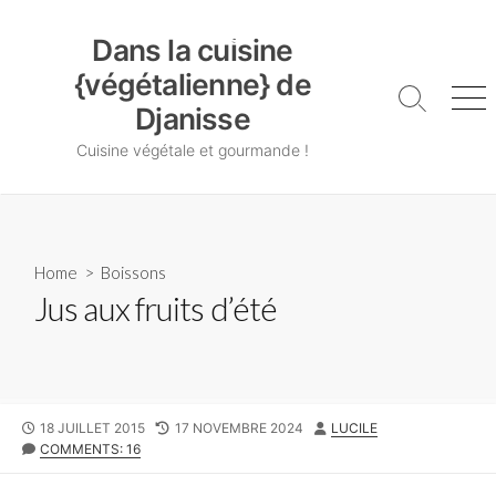
Skip
Dans la cuisine {végétalienne} de Djanisse
to
Dans la cuisine
content
{végétalienne} de
Search
Me
Djanisse
Toggle
Cuisine végétale et gourmande !
Home
>
Boissons
Jus aux fruits d’été
PUBLISHED
LAST
AUTHOR
18 JUILLET 2015
17 NOVEMBRE 2024
LUCILE
DATE
MODIFIED
COMMENTS: 16
DATE