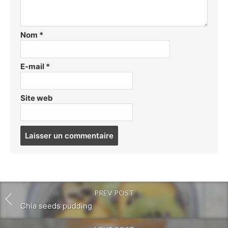
Nom
*
E-mail
*
Site web
Post
comment
PREV POST
Chia seeds pudding