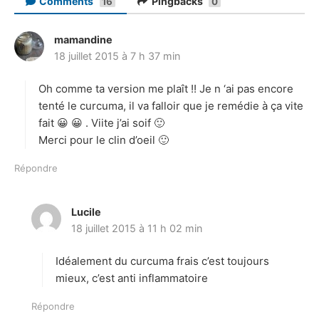
Comments
Pingbacks
16
0
mamandine
d
18 juillet 2015 à 7 h 37 min
i
t
Oh comme ta version me plaît !! Je n ‘ai pas encore
:
tenté le curcuma, il va falloir que je remédie à ça vite
fait 😀 😀 . Viite j’ai soif 🙂
Merci pour le clin d’oeil 🙂
Répondre
Lucile
d
18 juillet 2015 à 11 h 02 min
i
t
Idéalement du curcuma frais c’est toujours
:
mieux, c’est anti inflammatoire
Répondre