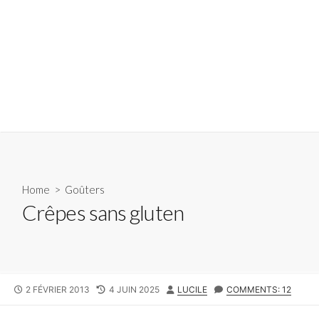
Home
>
Goûters
Crêpes sans gluten
PUBLISHED
LAST
AUTHOR
2 FÉVRIER 2013
4 JUIN 2025
LUCILE
COMMENTS: 12
DATE
MODIFIED
DATE