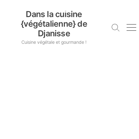
Skip
Dans la cuisine {végétalienne} de Djanisse
to
Dans la cuisine
content
{végétalienne} de
Search
Me
Djanisse
Toggle
Cuisine végétale et gourmande !