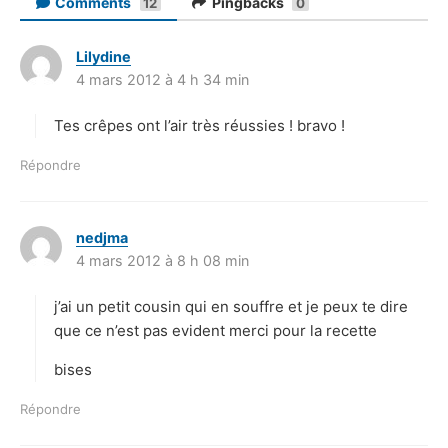
Comments
Pingbacks
12
0
Lilydine
d
4 mars 2012 à 4 h 34 min
i
t
Tes crêpes ont l’air très réussies ! bravo !
:
Répondre
nedjma
d
4 mars 2012 à 8 h 08 min
i
t
j’ai un petit cousin qui en souffre et je peux te dire
:
que ce n’est pas evident merci pour la recette
bises
Répondre