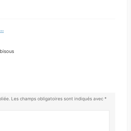
:
..
d
i
t
 bisous
:
liée.
Les champs obligatoires sont indiqués avec
*