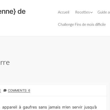
ienne} de
Petit-déjeuner
Guide d
Accueil
Recettes
Guide a
Céréal
Repas
Le Bio
Soupes
Farine
Févrie
Challenge Fins de mois difficile
Goûters
Entrées
Huiles
La cuis
Boissons
Plats
Laits v
L’AMAP,
Boulange
Salades
Légumi
Le bio e
secs
Sauces
Fromages
Condiments
rre
Purées 
Aide culinaire
Desserts
Sauces
Thermomix
Accompagnement
OR
E
COMMENTS: 6
 appareil à gaufres sans jamais m’en servir jusqu’à