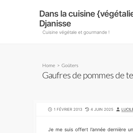
Skip
to
Dans la cuisine {végétal
content
Djanisse
Cuisine végétale et gourmande !
Home
>
Goûters
Gaufres de pommes de te
PUBLISHED
LAST
AUTH
1 FÉVRIER 2013
4 JUIN 2025
LUCIL
DATE
MODIFIED
DATE
Je me suis offert l’année dernière un