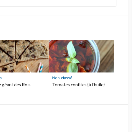
s
Non classé
 géant des Rois
Tomates confites {à l’huile}