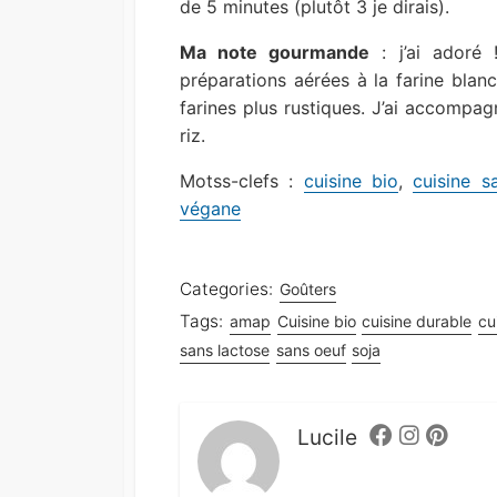
de 5 minutes (plutôt 3 je dirais).
Ma note gourmande
: j’ai adoré 
préparations aérées à la farine blan
farines plus rustiques. J’ai accompag
riz.
Motss-clefs :
cuisine bio
,
cuisine s
végane
Categories:
Goûters
Tags:
amap
Cuisine bio
cuisine durable
cu
sans lactose
sans oeuf
soja
Lucile
Facebook
Instagram
Pintere