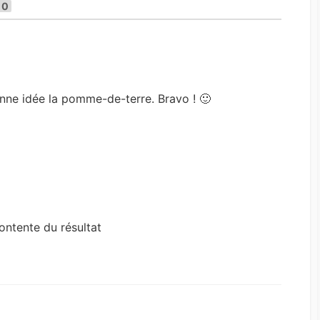
0
onne idée la pomme-de-terre. Bravo ! 🙂
contente du résultat