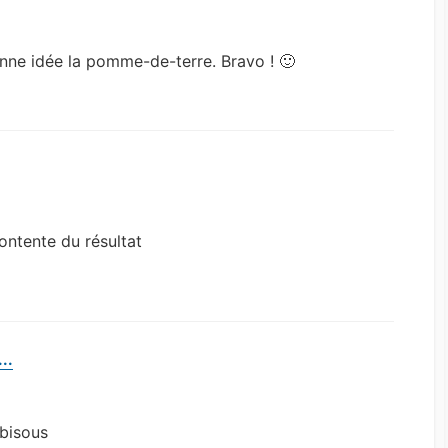
onne idée la pomme-de-terre. Bravo ! 🙂
contente du résultat
..
d
i
t
 bisous