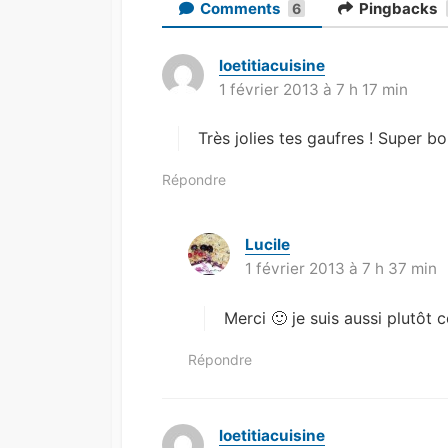
Comments
Pingbacks
6
loetitiacuisine
d
1 février 2013 à 7 h 17 min
i
t
Très jolies tes gaufres ! Super b
:
Répondre
Lucile
d
1 février 2013 à 7 h 37 min
i
t
Merci 🙂 je suis aussi plutôt 
:
Répondre
loetitiacuisine
d