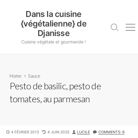
Skip
Dans la cuisine {végétalienne} de Djanisse
to
Dans la cuisine
content
{végétalienne} de
Search
Me
Djanisse
Toggle
Cuisine végétale et gourmande !
Home
>
Sauce
Pesto de basilic, pesto de
tomates, au parmesan
PUBLISHED
LAST
AUTHOR
4 FÉVRIER 2013
4 JUIN 2025
LUCILE
COMMENTS: 6
DATE
MODIFIED