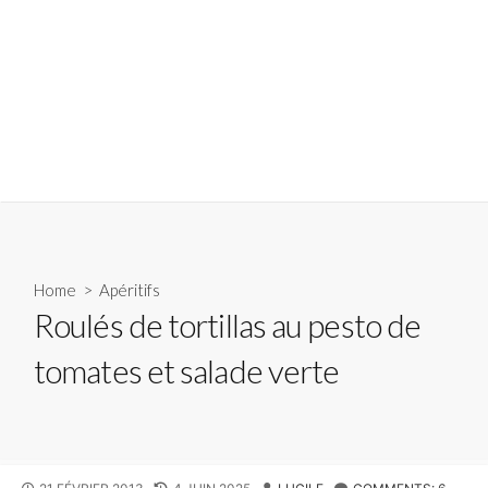
Home
>
Apéritifs
Roulés de tortillas au pesto de
tomates et salade verte
PUBLISHED
LAST
AUTHOR