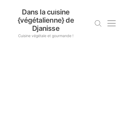
Skip
Dans la cuisine {végétalienne} de Djanisse
to
Dans la cuisine
content
{végétalienne} de
Search
Me
Djanisse
Toggle
Cuisine végétale et gourmande !