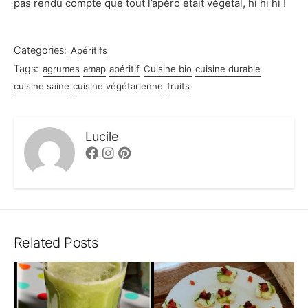
pas rendu compte que tout l’apéro était végétal, hi hi hi !
Categories:
Apéritifs
Tags:
agrumes
amap
apéritif
Cuisine bio
cuisine durable
cuisine saine
cuisine végétarienne
fruits
Lucile
Facebook
Instagram
Pinterest
Related Posts