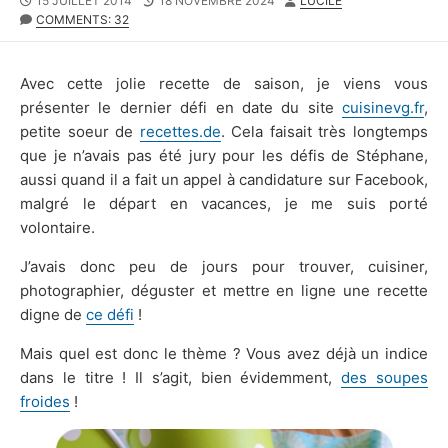
15 JUILLET 2014
18 NOVEMBRE 2024
LUCILE
DATE
MODIFIED
COMMENTS: 32
DATE
Avec cette jolie recette de saison, je viens vous
présenter le dernier défi en date du site
cuisinevg.fr
,
petite soeur de
recettes.de
. Cela faisait très longtemps
que je n’avais pas été jury pour les défis de Stéphane,
aussi quand il a fait un appel à candidature sur Facebook,
malgré le départ en vacances, je me suis porté
volontaire.
J’avais donc peu de jours pour trouver, cuisiner,
photographier, déguster et mettre en ligne une recette
digne de
ce défi
!
Mais quel est donc le thème ? Vous avez déjà un indice
dans le titre ! Il s’agit, bien évidemment,
des soupes
froides
!