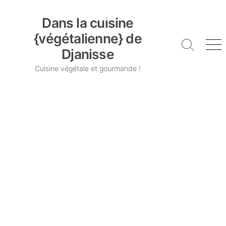
Skip
Dans la cuisine {végétalienne} de Djanisse
to
Dans la cuisine
content
{végétalienne} de
Search
Me
Djanisse
Toggle
Cuisine végétale et gourmande !