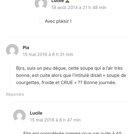
Lucile
d
18 août 2014 à 21 h 48 min
i
t
Avec plaisir !
:
Pia
d
15 mai 2016 à 8 h 31 min
i
t
Bjrs, suis un peu déçue, cette soupe qui a l’air très
:
bonne, est cuite alors que l’intitulé disait « soupe de
courgettes, froide et CRUE » ?? Bonne journée.
Répondre
Lucile
d
15 mai 2016 à 8 h 47 min
i
t
Elle est considérée comme crue car cuite à 40,