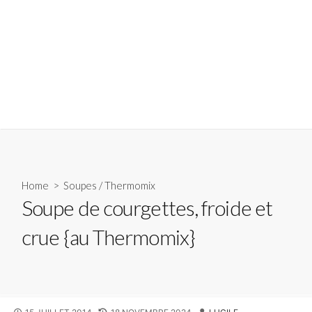
Home
>
Soupes
/
Thermomix
Soupe de courgettes, froide et
crue {au Thermomix}
PUBLISHED
LAST
AUTHOR