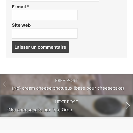
E-mail
*
Site web
Post
comment
PREV POST
{No} cream cheese onctueux (base pour cheesecake)
NEXT POST
{No} cheesecake aux {no} Oreo