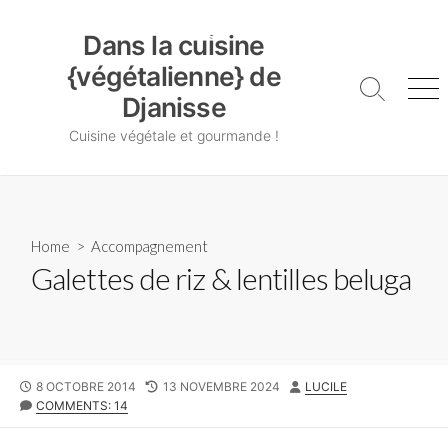
Skip
Dans la cuisine {végétalienne} de Djanisse
to
Dans la cuisine
content
{végétalienne} de
Search
Me
Djanisse
Toggle
Cuisine végétale et gourmande !
Home
>
Accompagnement
Galettes de riz & lentilles beluga
PUBLISHED
LAST
AUTHOR
8 OCTOBRE 2014
13 NOVEMBRE 2024
LUCILE
DATE
MODIFIED
COMMENTS: 14
DATE