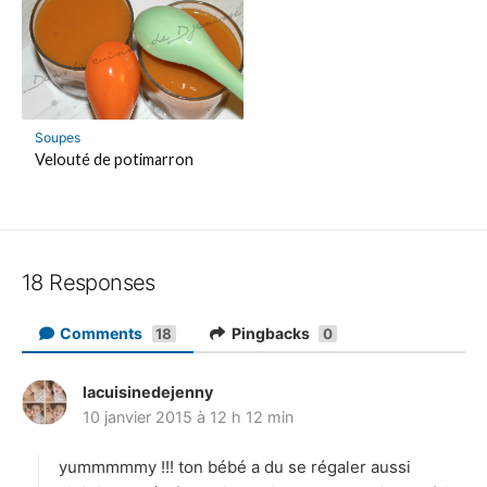
Soupes
Velouté de potimarron
18 Responses
Comments
Pingbacks
18
0
lacuisinedejenny
d
10 janvier 2015 à 12 h 12 min
i
t
yummmmmy !!! ton bébé a du se régaler aussi