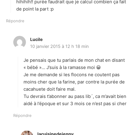
:
hihihih!! purée faudrait que je calcul combien ça fait
de point la part :p
Répondre
Lucile
d
10 janvier 2015 à 12 h 18 min
i
t
Je pensais que tu parlais de mon chat en disant
:
« bébé »… J’suis à la ramasse moi 😀
Je me demande si les flocons ne coutent pas
moins cher que la farine, par contre la purée de
cacahuete doit faire mal.
Tu devrais t’abonner au pass lib´, ca m’avait bien
aidé à l’époque et sur 3 mois ce n’est pas si cher
Répondre
lacuisinedejenny
d