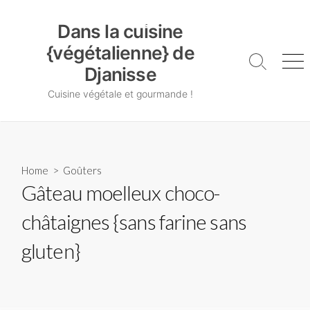
Skip
Dans la cuisine {végétalienne} de Djanisse
to
Dans la cuisine
content
{végétalienne} de
Search
Me
Djanisse
Toggle
Cuisine végétale et gourmande !
Home
>
Goûters
Gâteau moelleux choco-
châtaignes {sans farine sans
gluten}