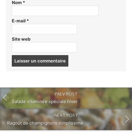
Nom
*
E-mail
*
Site web
Post
comment
PREV POST
Salade vitaminée spéciale hiver
NEXT POST
Ragoût de champignons simplissime