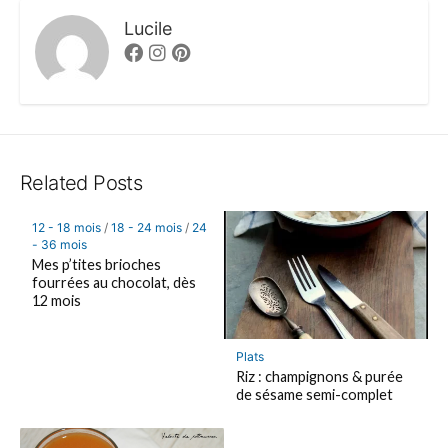
Lucile
Facebook
Instagram
Pinterest
Related Posts
12 - 18 mois
/
18 - 24 mois
/
24
- 36 mois
Mes p’tites brioches
fourrées au chocolat, dès
12 mois
Plats
Riz : champignons & purée
de sésame semi-complet