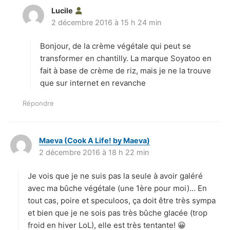
Lucile
d
2 décembre 2016 à 15 h 24 min
i
t
Bonjour, de la crème végétale qui peut se
:
transformer en chantilly. La marque Soyatoo en
fait à base de crème de riz, mais je ne la trouve
que sur internet en revanche
Répondre
Maeva (Cook A Life! by Maeva)
d
2 décembre 2016 à 18 h 22 min
i
t
Je vois que je ne suis pas la seule à avoir galéré
:
avec ma bûche végétale (une 1ère pour moi)… En
tout cas, poire et speculoos, ça doit être très sympa
et bien que je ne sois pas très bûche glacée (trop
froid en hiver LoL), elle est très tentante! 😀