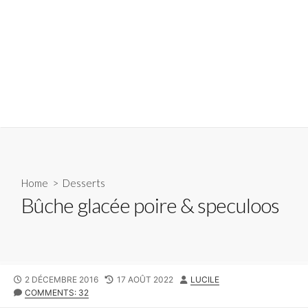
Home
>
Desserts
Bûche glacée poire & speculoos
PUBLISHED
LAST
AUTHOR
2 DÉCEMBRE 2016
17 AOÛT 2022
LUCILE
DATE
MODIFIED
COMMENTS: 32
DATE