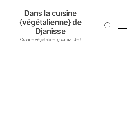
Skip
Dans la cuisine {végétalienne} de Djanisse
to
Dans la cuisine
content
{végétalienne} de
Search
Me
Djanisse
Toggle
Cuisine végétale et gourmande !