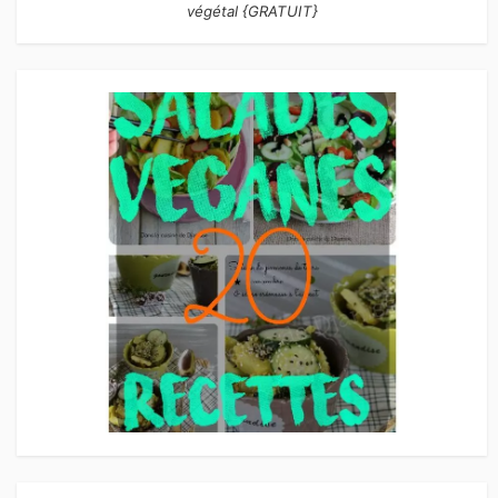
végétal {GRATUIT}