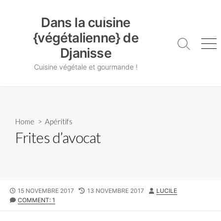
Skip
Dans la cuisine {végétalienne} de Djanisse
to
Dans la cuisine
content
{végétalienne} de
Search
Me
Djanisse
Toggle
Cuisine végétale et gourmande !
Home
>
Apéritifs
Frites d’avocat
PUBLISHED
LAST
AUTHOR
15 NOVEMBRE 2017
13 NOVEMBRE 2017
LUCILE
DATE
MODIFIED
COMMENT: 1
DATE