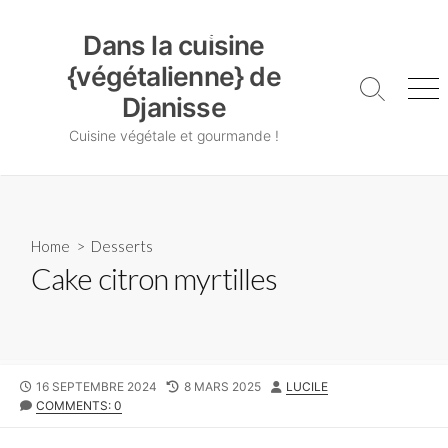
Skip
Dans la cuisine {végétalienne} de Djanisse
to
Dans la cuisine
content
{végétalienne} de
Search
Me
Djanisse
Toggle
Cuisine végétale et gourmande !
Home
>
Desserts
Cake citron myrtilles
PUBLISHED
LAST
AUTHOR
16 SEPTEMBRE 2024
8 MARS 2025
LUCILE
DATE
MODIFIED
COMMENTS: 0
DATE