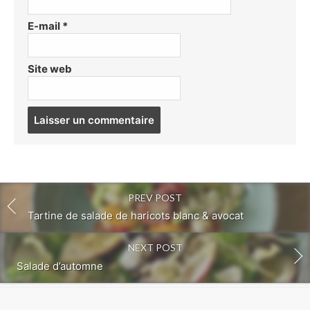
E-mail
*
Site web
Post
comment
PREV POST
Tartine de salade de haricots blanc & avocat
NEXT POST
Salade d’automne