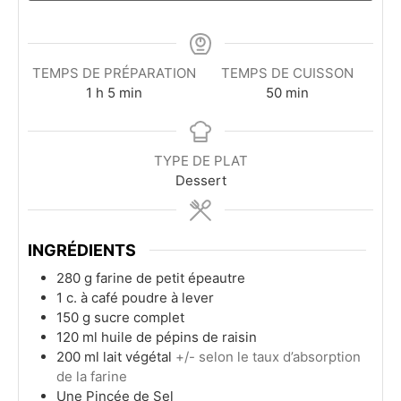
TEMPS DE PRÉPARATION
TEMPS DE CUISSON
heure
minutes
minutes
1
h
5
min
50
min
TYPE DE PLAT
Dessert
INGRÉDIENTS
280
g
farine de petit épeautre
1
c. à café
poudre à lever
150
g
sucre complet
120
ml
huile de pépins de raisin
200
ml
lait végétal
+/- selon le taux d’absorption
de la farine
Une Pincée de Sel