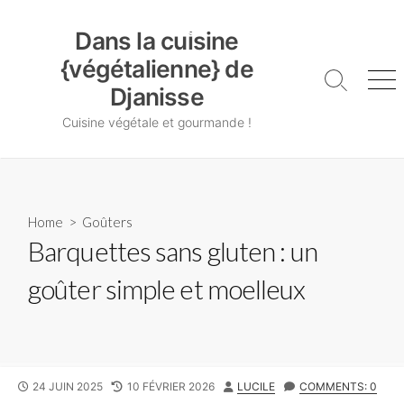
Skip
Dans la cuisine {végétalienne} de Djanisse
to
Dans la cuisine
content
{végétalienne} de
Search
Me
Djanisse
Toggle
Cuisine végétale et gourmande !
Home
>
Goûters
Barquettes sans gluten : un
goûter simple et moelleux
PUBLISHED
LAST
AUTHOR
24 JUIN 2025
10 FÉVRIER 2026
LUCILE
COMMENTS: 0
DATE
MODIFIED