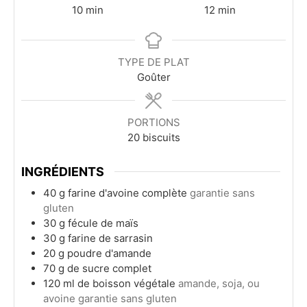
minutes
minutes
10
min
12
min
TYPE DE PLAT
Goûter
PORTIONS
20
biscuits
INGRÉDIENTS
40
g
farine d'avoine complète
garantie sans
gluten
30
g
fécule de maïs
30
g
farine de sarrasin
20
g
poudre d'amande
70
g
de sucre complet
120
ml
de boisson végétale
amande, soja, ou
avoine garantie sans gluten