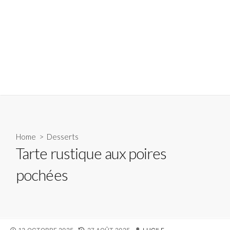
Home
>
Desserts
Tarte rustique aux poires
pochées
PUBLISHED
LAST
AUTHOR