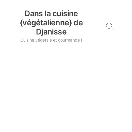
Skip
Dans la cuisine {végétalienne} de Djanisse
to
Dans la cuisine
content
{végétalienne} de
Search
Me
Djanisse
Toggle
Cuisine végétale et gourmande !