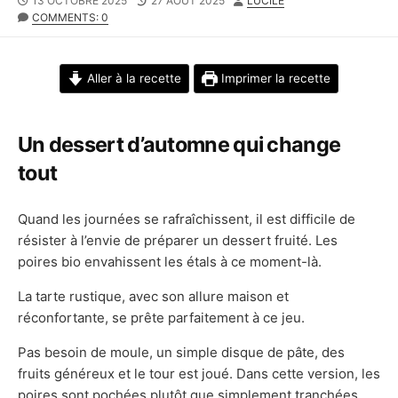
13 OCTOBRE 2025
27 AOÛT 2025
LUCILE
DATE
MODIFIED
COMMENTS: 0
DATE
Aller à la recette
Imprimer la recette
Un dessert d’automne qui change
tout
Quand les journées se rafraîchissent, il est difficile de
résister à l’envie de préparer un dessert fruité. Les
poires bio envahissent les étals à ce moment-là.
La tarte rustique, avec son allure maison et
réconfortante, se prête parfaitement à ce jeu.
Pas besoin de moule, un simple disque de pâte, des
fruits généreux et le tour est joué. Dans cette version, les
poires sont pochées plutôt que simplement tranchées.