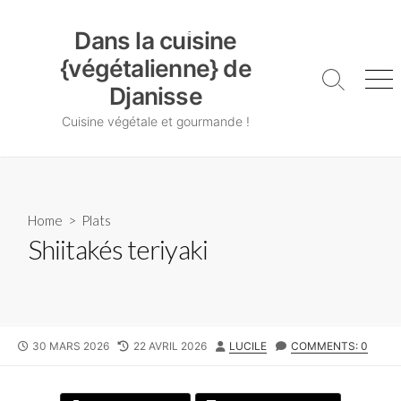
Skip
Dans la cuisine {végétalienne} de Djanisse
to
Dans la cuisine
content
{végétalienne} de
Search
Me
Djanisse
Toggle
Cuisine végétale et gourmande !
Home
>
Plats
Shiitakés teriyaki
PUBLISHED
LAST
AUTHOR
30 MARS 2026
22 AVRIL 2026
LUCILE
COMMENTS: 0
DATE
MODIFIED
DATE