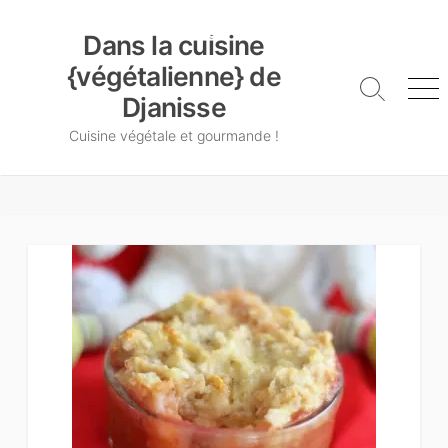
Skip
Dans la cuisine {végétalienne} de Djanisse
to
Dans la cuisine
content
{végétalienne} de
Search
Me
Djanisse
Toggle
Cuisine végétale et gourmande !