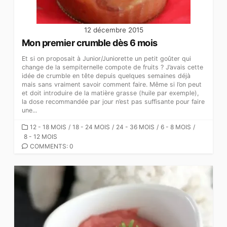
12 décembre 2015
Mon premier crumble dès 6 mois
Et si on proposait à Junior/Juniorette un petit goûter qui
change de la sempiternelle compote de fruits ? J’avais cette
idée de crumble en tête depuis quelques semaines déjà
mais sans vraiment savoir comment faire. Même si l’on peut
et doit introduire de la matière grasse (huile par exemple),
la dose recommandée par jour n’est pas suffisante pour faire
une...
CATEGORIES
12 - 18 MOIS
/
18 - 24 MOIS
/
24 - 36 MOIS
/
6 - 8 MOIS
/
8 - 12 MOIS
COMMENTS: 0