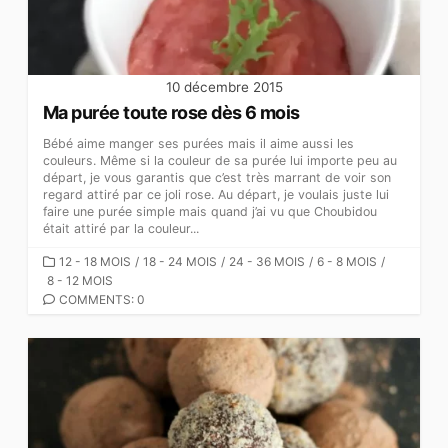
10 décembre 2015
Ma purée toute rose dès 6 mois
Bébé aime manger ses purées mais il aime aussi les
couleurs. Même si la couleur de sa purée lui importe peu au
départ, je vous garantis que c’est très marrant de voir son
regard attiré par ce joli rose. Au départ, je voulais juste lui
faire une purée simple mais quand j’ai vu que Choubidou
était attiré par la couleur...
CATEGORIES
12 - 18 MOIS
/
18 - 24 MOIS
/
24 - 36 MOIS
/
6 - 8 MOIS
/
8 - 12 MOIS
COMMENTS: 0