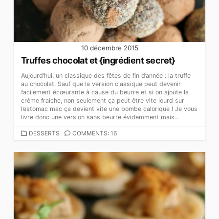
10 décembre 2015
Truffes chocolat et {ingrédient secret}
Aujourd’hui, un classique des fêtes de fin d’année : la truffe
au chocolat. Sauf que la version classique peut devenir
facilement écœurante à cause du beurre et si on ajoute la
crème fraîche, non seulement ça peut être vite lourd sur
l’estomac mac ça devient vite une bombe calorique ! Je vous
livre donc une version sans beurre évidemment mais...
CATEGORIES
DESSERTS
COMMENTS: 16