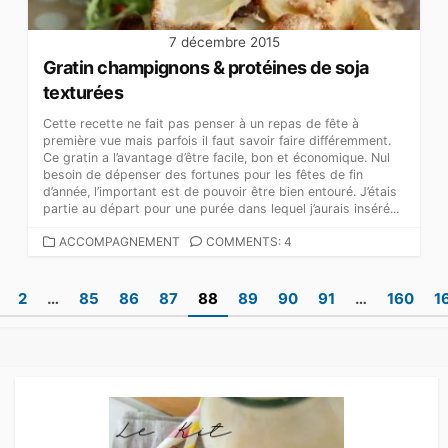
7 décembre 2015
Gratin champignons & protéines de soja
texturées
Cette recette ne fait pas penser à un repas de fête à
première vue mais parfois il faut savoir faire différemment.
Ce gratin a l’avantage d’être facile, bon et économique. Nul
besoin de dépenser des fortunes pour les fêtes de fin
d’année, l’important est de pouvoir être bien entouré. J’étais
partie au départ pour une purée dans lequel j’aurais inséré...
CATEGORIES
ACCOMPAGNEMENT
COMMENTS: 4
Pagination
2
…
85
86
87
88
89
90
91
…
160
1
des
publications