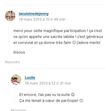
lacuisinedejenny
d
18 mars 2013 à 10 h 48 min
i
t
merci pour cette magnifique participation ! ça c’est
:
ce qu’on appelle une sacrée tablée ! c’est généreux
et convivial et ça donne très faim 🙂 j’adore merkii
bisous
Répondre
Lucile
d
18 mars 2013 à 12 h 31 min
i
t
Et encore, t’as pas vu la suite 😉
:
Ça me tenait à cœur de participer 🙂
Répondre