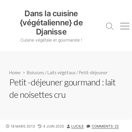
Skip
Dans la cuisine {végétalienne} de Djanisse
to
Dans la cuisine
content
{végétalienne} de
Search
Me
Djanisse
Toggle
Cuisine végétale et gourmande !
Home
>
Boissons
/
Laits végétaux
/
Petit-déjeuner
Petit -déjeuner gourmand : lait
de noisettes cru
PUBLISHED
LAST
AUTHOR
18 MARS 2013
4 JUIN 2025
LUCILE
COMMENTS: 22
DATE
MODIFIED