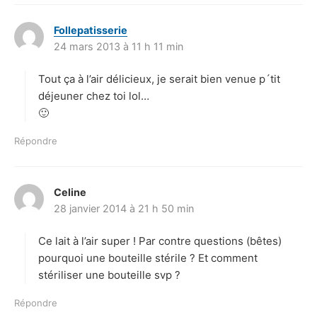
Follepatisserie
d
24 mars 2013 à 11 h 11 min
i
t
Tout ça à l’air délicieux, je serait bien venue p´tit
:
déjeuner chez toi lol…
🙂
Répondre
Celine
d
28 janvier 2014 à 21 h 50 min
i
t
Ce lait à l’air super ! Par contre questions (bêtes)
:
pourquoi une bouteille stérile ? Et comment
stériliser une bouteille svp ?
Répondre