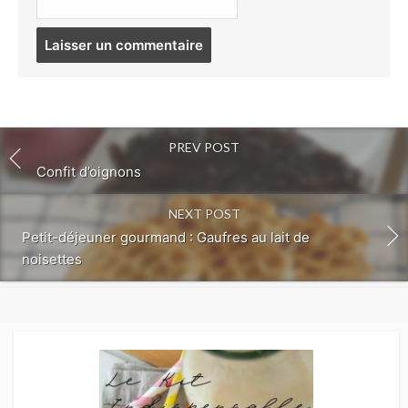
Post
comment
PREV POST
Confit d’oignons
NEXT POST
Petit-déjeuner gourmand : Gaufres au lait de
noisettes