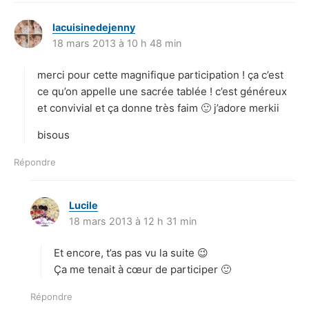
lacuisinedejenny
d
18 mars 2013 à 10 h 48 min
i
t
merci pour cette magnifique participation ! ça c’est
:
ce qu’on appelle une sacrée tablée ! c’est généreux
et convivial et ça donne très faim 🙂 j’adore merkii
bisous
Répondre
Lucile
d
18 mars 2013 à 12 h 31 min
i
t
Et encore, t’as pas vu la suite 😉
:
Ça me tenait à cœur de participer 🙂
Répondre