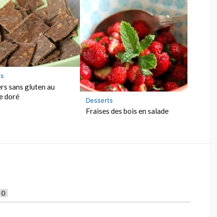
fs
rs sans gluten au
e doré
Desserts
Fraises des bois en salade
0