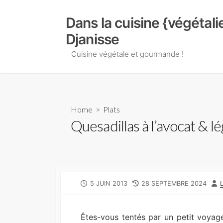
Skip
to
Dans la cuisine {végétal
content
Djanisse
Cuisine végétale et gourmande !
Home
>
Plats
Quesadillas à l’avocat & 
PUBLISHED
LAST
5 JUIN 2013
28 SEPTEMBRE 2024
DATE
MODIFIED
DATE
Êtes-vous tentés par un petit voyage