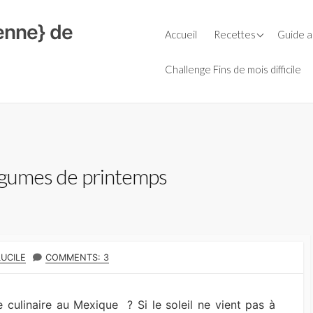
ienne} de
Petit-déjeuner
Guide d
Accueil
Recettes
Guide a
Céréal
Repas
Le Bio
Soupes
Farine
Févrie
Challenge Fins de mois difficile
Goûters
Entrées
Huiles
La cuis
Boissons
Plats
Laits v
L’AMAP,
Boulange
Salades
Légumi
Le bio e
secs
Sauces
Fromages
Condiments
légumes de printemps
Purées 
Aide culinaire
Desserts
Sauces
Thermomix
Accompagnement
AUTHOR
LUCILE
COMMENTS: 3
 culinaire au Mexique ? Si le soleil ne vient pas à