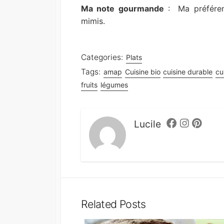
Ma note gourmande
: Ma préférenc
mimis.
Categories:
Plats
Tags:
amap
Cuisine bio
cuisine durable
cu
fruits
légumes
Lucile
Facebook
Instagram
Pintere
Related Posts