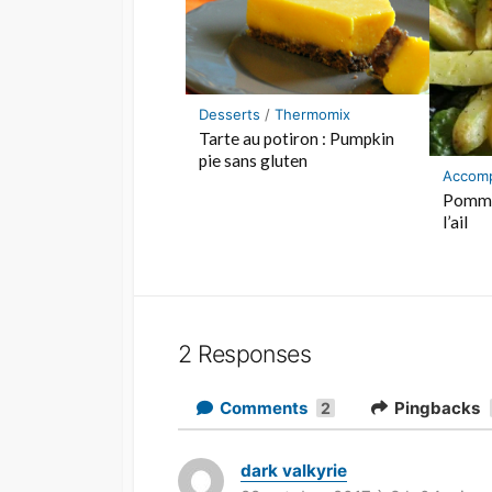
Desserts
/
Thermomix
Tarte au potiron : Pumpkin
pie sans gluten
Accom
Pommes
l’ail
2 Responses
Comments
Pingbacks
2
dark valkyrie
d