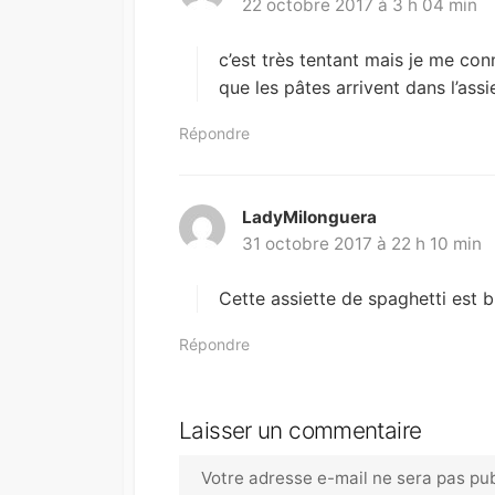
22 octobre 2017 à 3 h 04 min
i
t
c’est très tentant mais je me con
:
que les pâtes arrivent dans l’assi
Répondre
LadyMilonguera
d
31 octobre 2017 à 22 h 10 min
i
t
Cette assiette de spaghetti est b
:
Répondre
Laisser un commentaire
Votre adresse e-mail ne sera pas pub