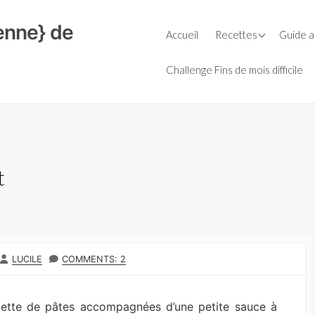
ienne} de
Petit-déjeuner
Guide d
Accueil
Recettes
Guide a
Céréal
Repas
Le Bio
Soupes
Farine
Févrie
Challenge Fins de mois difficile
Goûters
Entrées
Huiles
La cuis
Boissons
Plats
Laits v
L’AMAP,
Boulange
Salades
Légumi
Le bio e
secs
Sauces
Fromages
Condiments
t
Purées 
Aide culinaire
Desserts
Sauces
Thermomix
Accompagnement
AUTHOR
LUCILE
COMMENTS: 2
ecette de pâtes accompagnées d’une petite sauce à