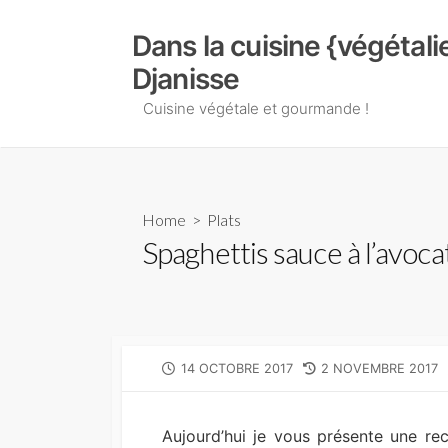
Skip
to
Dans la cuisine {végétal
content
Djanisse
Cuisine végétale et gourmande !
Home
>
Plats
Spaghettis sauce à l’avoca
PUBLISHED
LAST
14 OCTOBRE 2017
2 NOVEMBRE 2017
DATE
MODIFIED
DATE
Aujourd’hui je vous présente une r