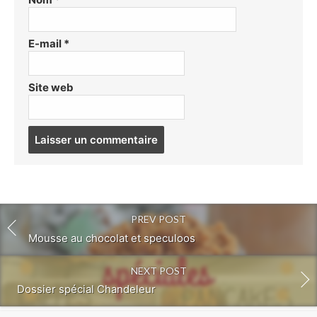
E-mail
*
Site web
Post
comment
PREV POST
Mousse au chocolat et speculoos
NEXT POST
Dossier spécial Chandeleur