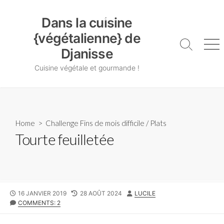
Skip
Dans la cuisine {végétalienne} de Djanisse
to
Dans la cuisine
content
{végétalienne} de
Search
Me
Djanisse
Toggle
Cuisine végétale et gourmande !
Home
>
Challenge Fins de mois difficile
/
Plats
Tourte feuilletée
PUBLISHED
LAST
AUTHOR
16 JANVIER 2019
28 AOÛT 2024
LUCILE
DATE
MODIFIED
COMMENTS: 2
DATE