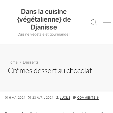
Skip
Dans la cuisine {végétalienne} de Djanisse
to
Dans la cuisine
content
{végétalienne} de
Search
Me
Djanisse
Toggle
Cuisine végétale et gourmande !
Home
>
Desserts
Crèmes dessert au chocolat
PUBLISHED
LAST
AUTHOR
6 MAI 2024
23 AVRIL 2024
LUCILE
COMMENTS: 6
DATE
MODIFIED
DATE