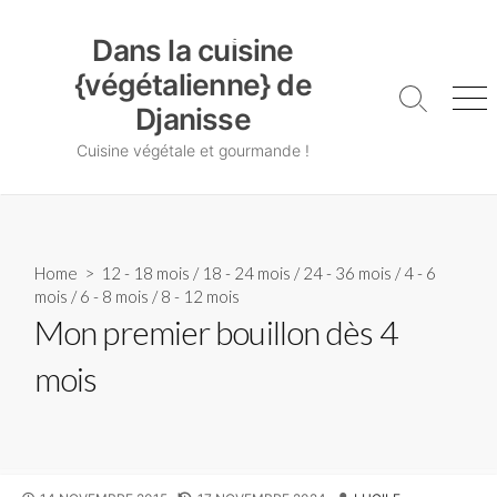
Skip
Dans la cuisine {végétalienne} de Djanisse
to
Dans la cuisine
content
{végétalienne} de
Search
Me
Djanisse
Toggle
Cuisine végétale et gourmande !
Home
>
12 - 18 mois
/
18 - 24 mois
/
24 - 36 mois
/
4 - 6
mois
/
6 - 8 mois
/
8 - 12 mois
Mon premier bouillon dès 4
mois