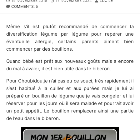
PUBLISHED
LAST
AUTHOR
14 NOVEMBRE 2015
17 NOVEMBRE 2024
LUCILE
DATE
MODIFIED
COMMENTS: 5
DATE
Même s’il est plutôt recommandé de commencer la
diversification légume par légume pour repérer une
éventuelle allergie, certains parents aiment bien
commencer par des bouillons.
Quand bébé est prêt aux nouveaux goûts mais a encore
du mal à avaler, il est bien utile dans le biberon.
Pour Choubidou,je n’ai pas eu ce souci, très rapidement il
s’est habitué à la cuiller et aux purées mais je lui ai
préparé un bouillon de légume que je vais congeler et lui
réserver pour les jours où il sera malade et pourrait avoir
un petit appétit. Le bouillon remplacera ainsi une partie
de l’eau dans le biberon.