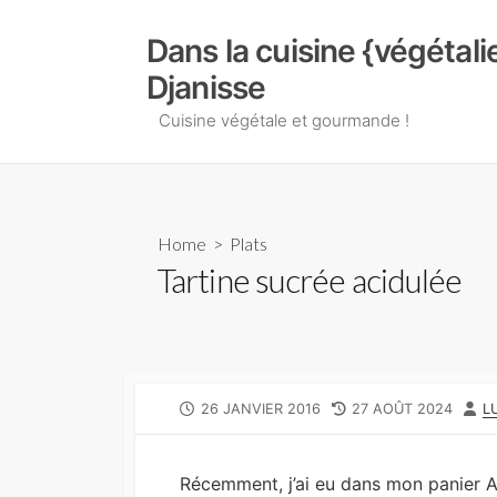
Skip
to
Dans la cuisine {végétal
content
Djanisse
Cuisine végétale et gourmande !
Home
>
Plats
Tartine sucrée acidulée
PUBLISHED
LAST
A
26 JANVIER 2016
27 AOÛT 2024
L
DATE
MODIFIED
DATE
Récemment, j’ai eu dans mon panier A