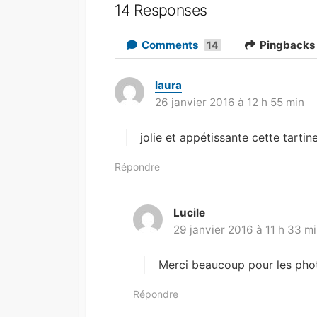
14 Responses
Comments
Pingback
14
laura
d
26 janvier 2016 à 12 h 55 min
i
t
jolie et appétissante cette tartin
:
Répondre
Lucile
d
29 janvier 2016 à 11 h 33 m
i
t
Merci beaucoup pour les pho
:
Répondre