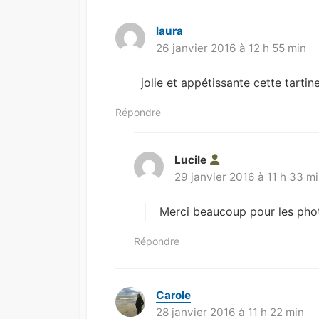
laura
d
26 janvier 2016 à 12 h 55 min
i
t
jolie et appétissante cette tartin
:
Répondre
Lucile
d
29 janvier 2016 à 11 h 33 m
i
t
Merci beaucoup pour les pho
:
Répondre
Carole
d
28 janvier 2016 à 11 h 22 min
i