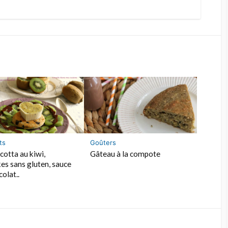
ts
Goûters
cotta au kiwi,
Gâteau à la compote
es sans gluten, sauce
olat..