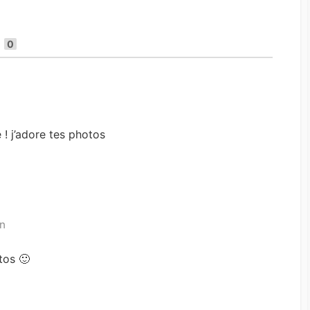
s
0
e ! j’adore tes photos
in
tos 🙂