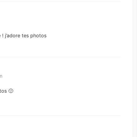
e ! j’adore tes photos
in
tos 🙂