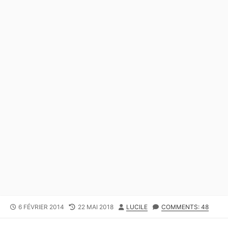
PUBLISHED
LAST
AUTHOR
6 FÉVRIER 2014
22 MAI 2018
LUCILE
COMMENTS: 48
DATE
MODIFIED
DATE