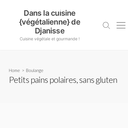
Skip
Dans la cuisine {végétalienne} de Djanisse
to
Dans la cuisine
content
{végétalienne} de
Search
Me
Djanisse
Toggle
Cuisine végétale et gourmande !
Home
>
Boulange
Petits pains polaires, sans gluten