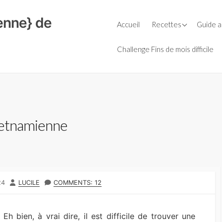
ienne} de
Petit-déjeuner
Guide d
Accueil
Recettes
Guide a
Céréal
Repas
Le Bio
Soupes
Farine
Févrie
Challenge Fins de mois difficile
Goûters
Entrées
Huiles
La cuis
Boissons
Plats
Laits v
L’AMAP,
Boulange
Salades
Légumi
Le bio e
secs
Sauces
Fromages
Condiments
ietnamienne
Purées 
Aide culinaire
Desserts
Sauces
Thermomix
Accompagnement
AUTHOR
24
LUCILE
COMMENTS: 12
 bien, à vrai dire, il est difficile de trouver une