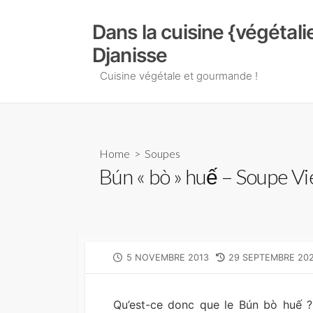
Skip
to
Dans la cuisine {végétal
content
Djanisse
Cuisine végétale et gourmande !
Home
>
Soupes
Bún « bò » huế – Soupe V
PUBLISHED
LAST
5 NOVEMBRE 2013
29 SEPTEMBRE 20
DATE
MODIFIED
DATE
Qu’est-ce donc que le Bún bò huế ? Eh